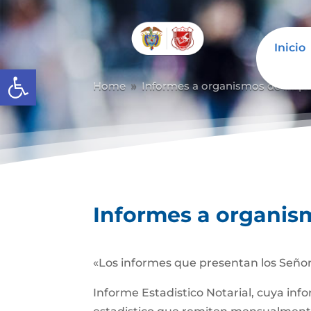
Inicio
Abrir barra de herramientas
Home
Informes a organismos de inspec
9
Informes a organism
«Los informes que presentan los Señor
Informe Estadistico Notarial, cuya inf