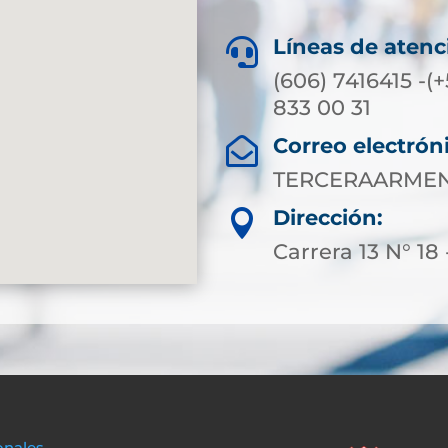
Líneas de atenc

(606) 7416415 -(
833 00 31
Correo electrón

TERCERAARMEN
Dirección:

Carrera 13 N° 18 
onales