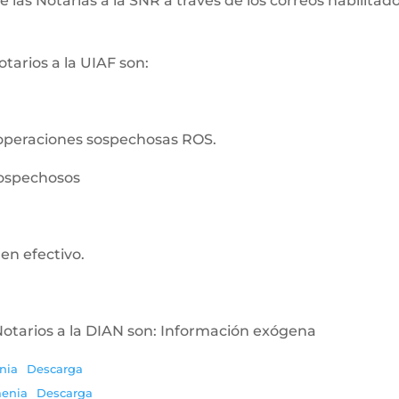
as Notarías a la SNR a través de los correos habilitados
tarios a la UIAF son:
operaciones sospechosas ROS.
sospechosos
en efectivo.
Notarios a la DIAN son: Información exógena
nia
Descarga
menia
Descarga