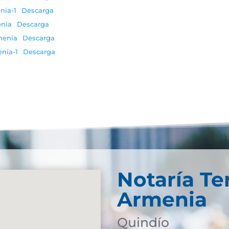
nia-1
Descarga
enia
Descarga
menia
Descarga
nia-1
Descarga
Notaría Te
Armenia
Quindío