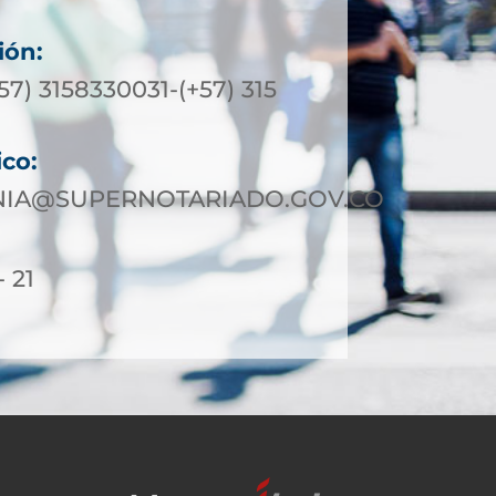
ión:
+57) 3158330031-(+57) 315
ico:
IA@SUPERNOTARIADO.GOV.CO
- 21