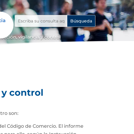
cia
cción, vigilancia y control
 y control
tro son:
 del Código de Comercio. El informe