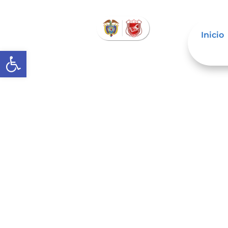
Inicio
Abrir barra de herramientas
El Registro Civil es el instru
filiación de todos los ciuda
En el Registro Civil se inscr
declaraciones de presunción
afectan el estado civil de la
El Registro Civil es esencia
cumpla deberes en relación c