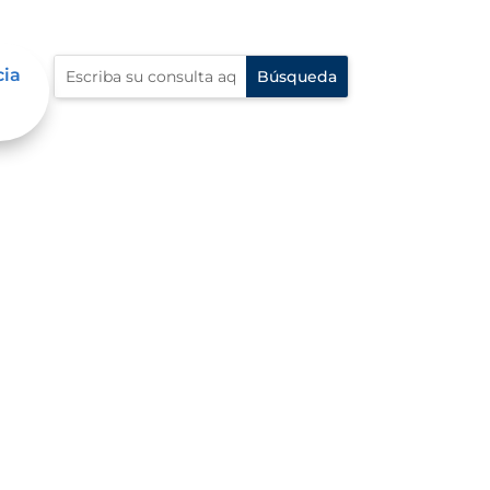
cia
do civil, la identidad y la
ones, divorcios, y
re muchos otros actos que
le reconozcan sus derechos y