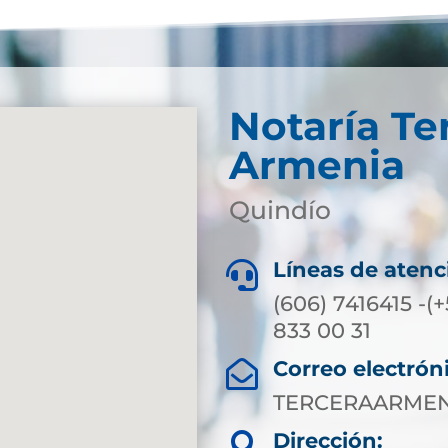
Notaría Te
Armenia
Quindío
Líneas de atenc

(606) 7416415 -(
833 00 31
Correo electrón

TERCERAARMEN
Dirección:
