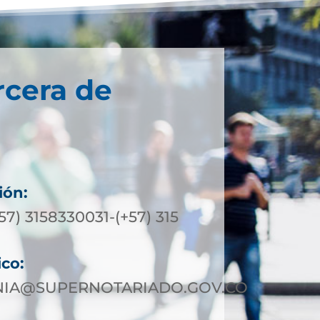
rcera de
ión:
+57) 3158330031-(+57) 315
ico:
IA@SUPERNOTARIADO.GOV.CO