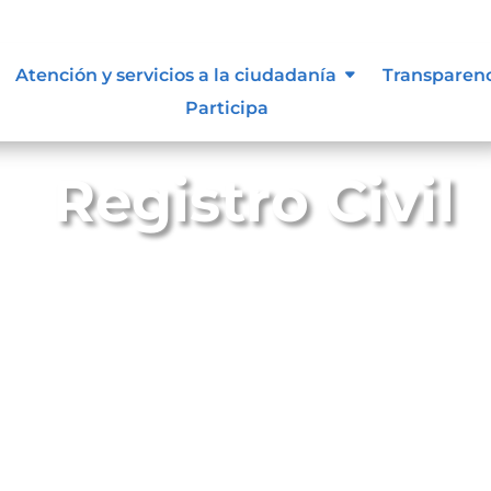
Atención y servicios a la ciudadanía
Transparen
Participa
Registro Civil
mento donde se asientan todos los hechos relativos al esta
danos colombianos.
iben los nacimientos, matrimonios, defunciones, separaci
 de muerte, reconocimientos de hijos, adopciones, ent
s personas.
l para todos los ciudadanos colombianos, de ahí que, se 
on la sociedad y la familia.