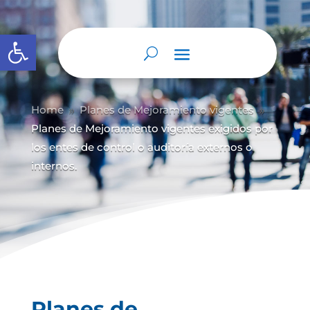
Abrir barra de herramientas
Home
Planes de Mejoramiento vigentes
9
9
Planes de Mejoramiento vigentes exigidos por
los entes de control o auditoría externos o
internos.
Planes de