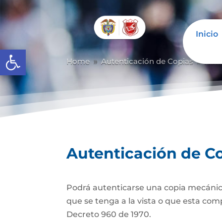
Inicio
Abrir barra de herramientas
Home
Autenticación de Copias
Aute
9
9
Autenticación de C
Podrá autenticarse una copia mecánic
que se tenga a la vista o que esta com
Decreto 960 de 1970.