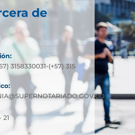
rcera de
ión:
+57) 3158330031-(+57) 315
ico:
IA@SUPERNOTARIADO.GOV.CO
- 21