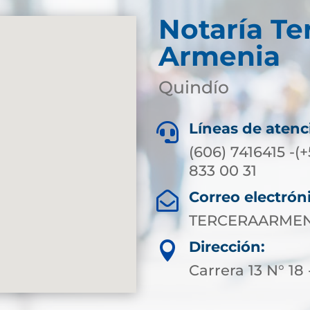
Notaría Te
Armenia
Quindío
Líneas de atenc

(606) 7416415 -(
833 00 31
Correo electrón

TERCERAARMEN
Dirección:

Carrera 13 N° 18 