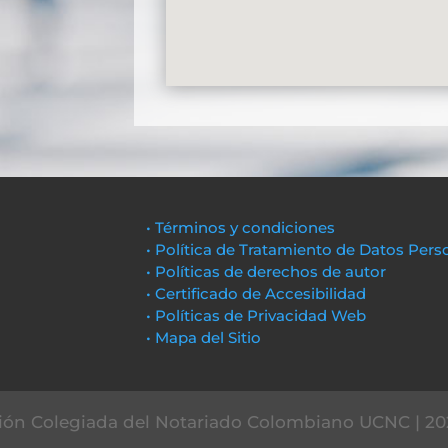
• Términos y condiciones
• Política de Tratamiento de Datos Pers
• Políticas de derechos de autor
• Certificado de Accesibilidad
• Políticas de Privacidad Web
• Mapa del Sitio
ón Colegiada del Notariado Colombiano UCNC | 20