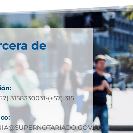
rcera de
ión:
+57) 3158330031-(+57) 315
ico:
IA@SUPERNOTARIADO.GOV.CO