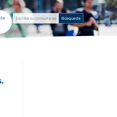
cia
.