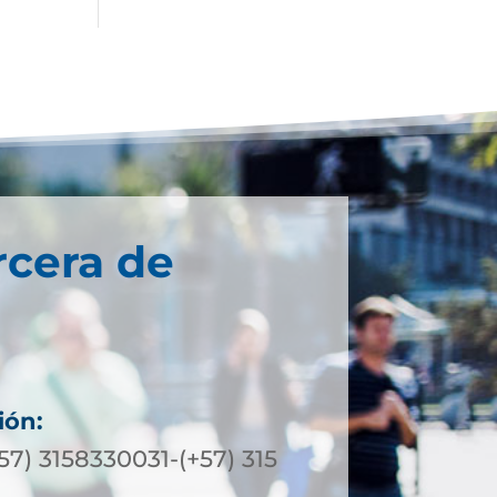
rcera de
ión:
+57) 3158330031-(+57) 315