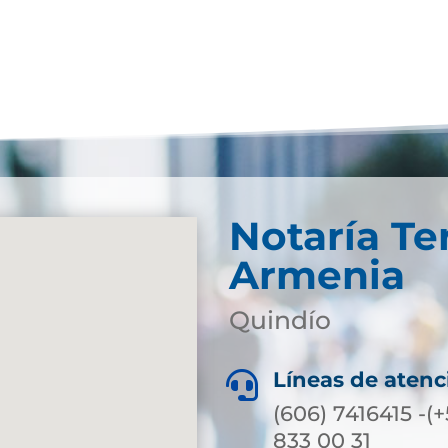
Notaría Te
Armenia
Quindío
Líneas de atenc

(606) 7416415 -(
833 00 31