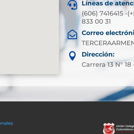
Líneas de atenc

(606) 7416415 -(
833 00 31
Correo electrón

TERCERAARMEN
Dirección:

Carrera 13 N° 18 
onales