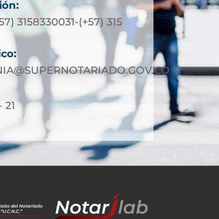
ión:
+57) 3158330031-(+57) 315
ico:
IA@SUPERNOTARIADO.GOV.CO
- 21