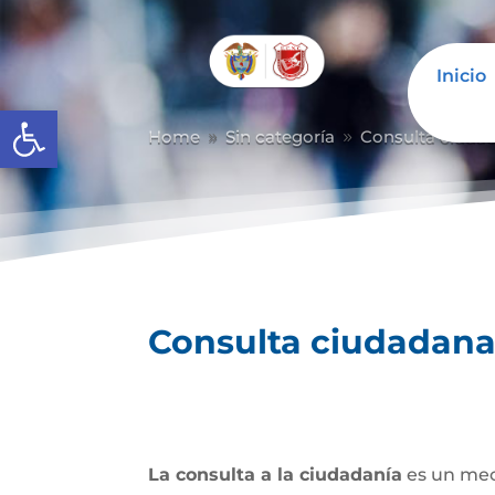
Inicio
Abrir barra de herramientas
Home
Sin categoría
Consulta ciuda
9
9
Consulta ciudadan
La consulta a la ciudadanía
es un mec