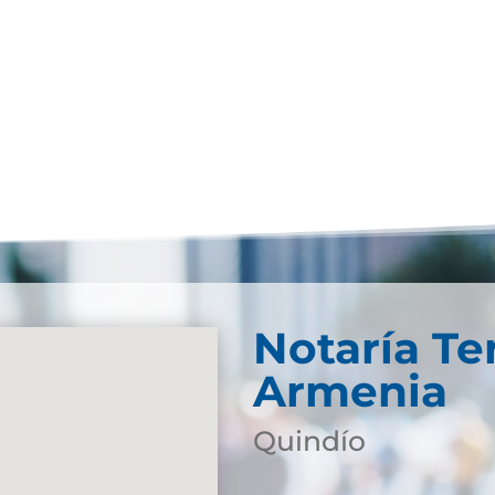
Notaría Te
Armenia
Quindío