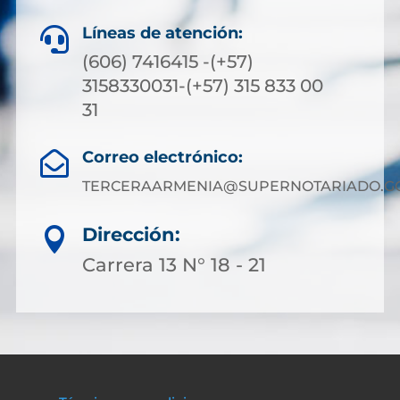
Líneas de atención:

(606) 7416415 -(+57)
3158330031-(+57) 315 833 00
31
Correo electrónico:

TERCERAARMENIA@SUPERNOTARIADO.GO
Dirección:

Carrera 13 N° 18 - 21