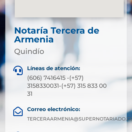
Notaría Tercera de
Armenia
Quindío
Líneas de atención:

(606) 7416415 -(+57)
3158330031-(+57) 315 833 00
31
Correo electrónico:

TERCERAARMENIA@SUPERNOTARIADO.GO