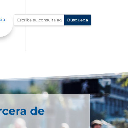
cia
rcera de