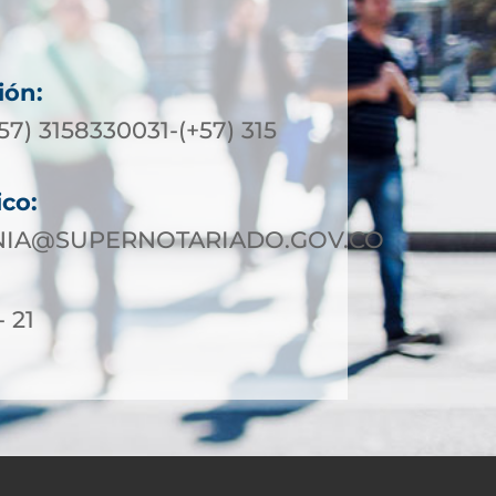
ión:
+57) 3158330031-(+57) 315
ico:
IA@SUPERNOTARIADO.GOV.CO
- 21