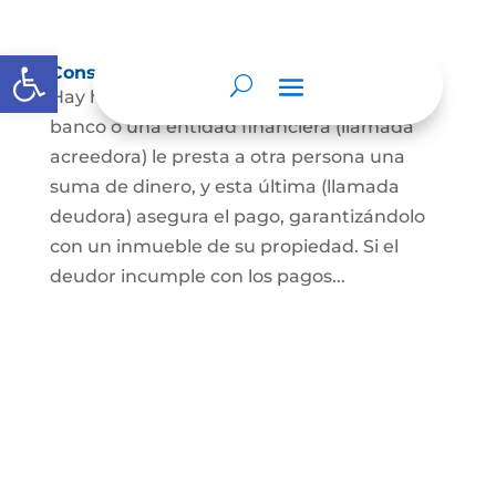
Abrir barra de herramientas
Constitución de hipoteca
Hay hipoteca cuando una persona, o un
banco o una entidad financiera (llamada
acreedora) le presta a otra persona una
suma de dinero, y esta última (llamada
deudora) asegura el pago, garantizándolo
con un inmueble de su propiedad. Si el
deudor incumple con los pagos...