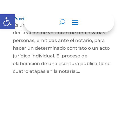
Abrir barra de herramientas
Escritura Pública
Es un documento que contiene la
declaración de voluntad de una o varias
personas, emitidas ante el notario, para
hacer un determinado contrato o un acto
jurídico individual. El proceso de
elaboración de una escritura pública tiene
cuatro etapas en la notaría:...