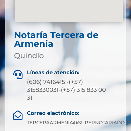
Notaría Tercera de
Armenia
Quindío
Líneas de atención:

(606) 7416415 -(+57)
3158330031-(+57) 315 833 00
31
Correo electrónico:

TERCERAARMENIA@SUPERNOTARIADO.GO