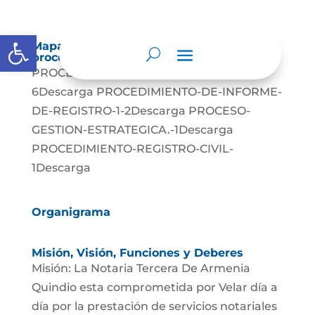
Abrir barra de herramientas
Mapas y cartas descriptivas de los
procesos
PROCEDIMIENTO-ESCRITURACION-1-
6Descarga PROCEDIMIENTO-DE-INFORME-
DE-REGISTRO-1-2Descarga PROCESO-
GESTION-ESTRATEGICA.-1Descarga
PROCEDIMIENTO-REGISTRO-CIVIL-
1Descarga
Organigrama
Misión, Visión, Funciones y Deberes
Misión: La Notaria Tercera De Armenia
Quindio esta comprometida por Velar día a
día por la prestación de servicios notariales